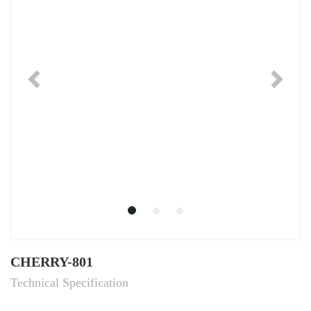
Previous
Ne
CHERRY-801
Technical Specification