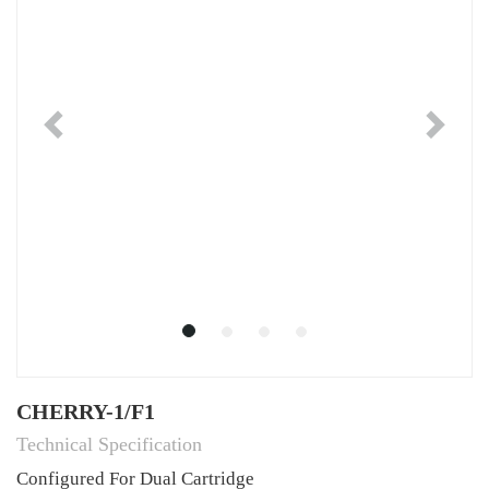
Previous
Ne
CHERRY-1/F1
Technical Specification
Configured For Dual Cartridge