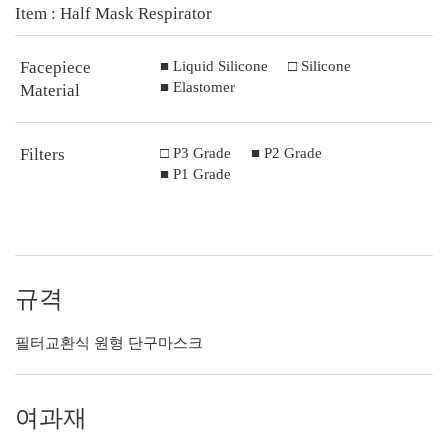
Item : Half Mask Respirator
Facepiece
■ Liquid Silicone
□ Silicone
■ Elastomer
Material
Filters
□ P3 Grade
■ P2 Grade
■ P1 Grade
규격
필터교환식 원형 단구마스크
여과재