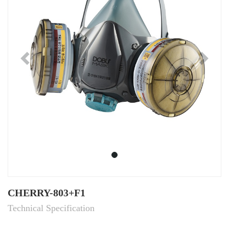
Previous
Ne
CHERRY-803+F1
Technical Specification