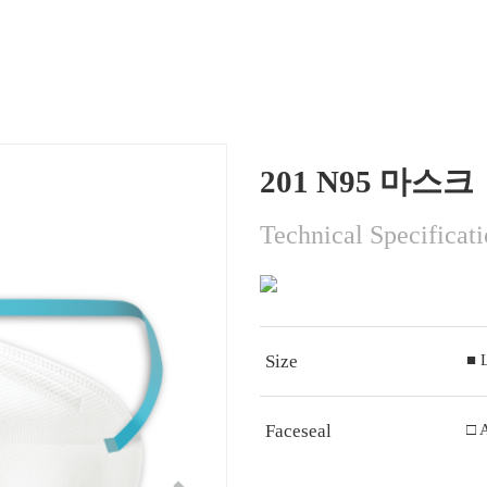
201 N95 마스크
Technical Specificat
Size
■ 
Faceseal
□ 