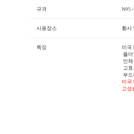
규격
N95
사용장소
황사 
특징
미국 
­ 폴
­ 인
­ 고
­ 부
미국 
고성능