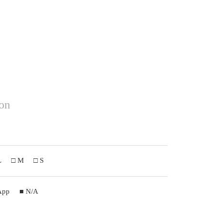
ion
L
□ M
□ S
App
■ N/A