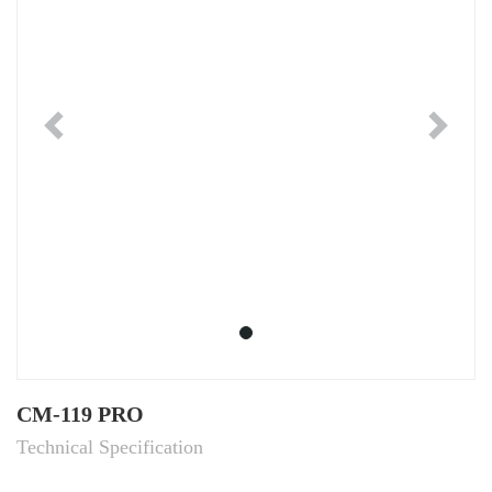
Previous
Ne
CM-119 PRO
Technical Specification