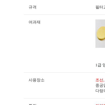
규격
필터
여과재
1급 
사용장소
조선,
중공업
다량