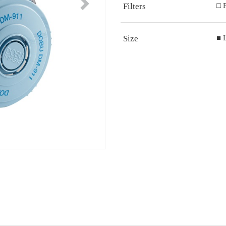
Next
Filters
□ 
Size
■ 