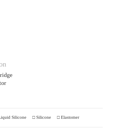
ion
ridge
tor
Liquid Silicone
□ Silicone
□ Elastomer