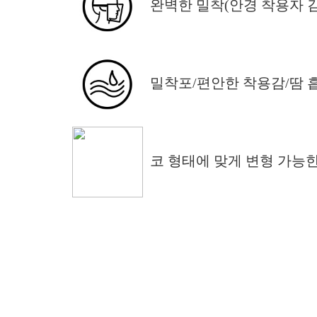
완벽한 밀착(안경 착용자 
밀착포/편안한 착용감/땀 
코 형태에 맞게 변형 가능