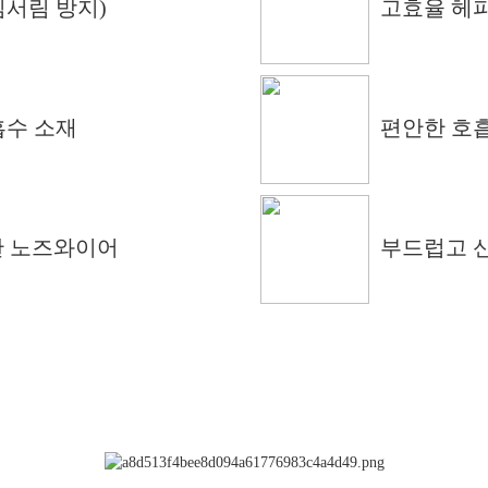
김서림 방지)
고효율 헤
흡수 소재
편안한 호
한 노즈와이어
부드럽고 