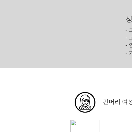
성
-
-
-
-
긴머리 여성